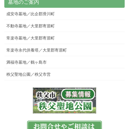
墓地のご案内
成安寺墓地／比企郡滑川町
不動寺墓地／大里郡寄居町
常楽寺墓地／大里郡寄居町
常楽寺永代供養塔／大里郡寄居町
満福寺墓地／鶴ヶ島市
秩父聖地公園／秩父市営