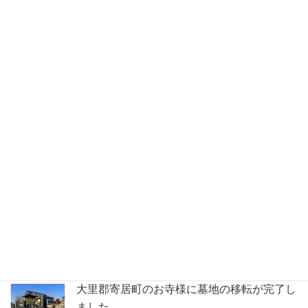
新着 お墓ブログ
深谷市共同墓地にて洋型の石塔が完成しまし
た。
鶴ヶ島市の満福寺様で天山石（銀剛）の石塔
が完成いたしました。
大里郡寄居町のお寺様に墓地の移転が完了し
ました。