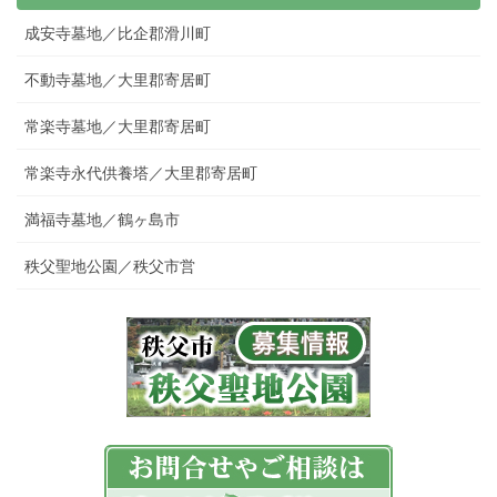
成安寺墓地／比企郡滑川町
不動寺墓地／大里郡寄居町
常楽寺墓地／大里郡寄居町
常楽寺永代供養塔／大里郡寄居町
満福寺墓地／鶴ヶ島市
秩父聖地公園／秩父市営