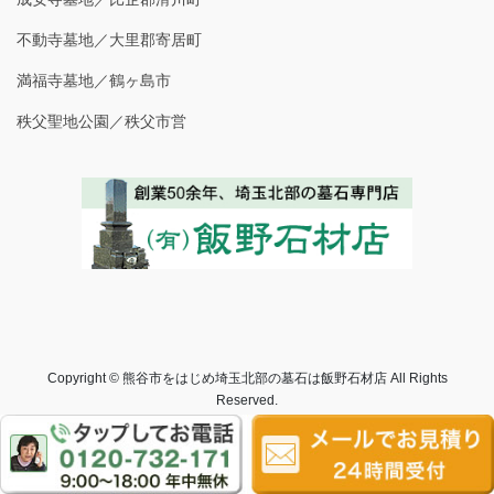
不動寺墓地／大里郡寄居町
満福寺墓地／鶴ヶ島市
秩父聖地公園／秩父市営
Copyright © 熊谷市をはじめ埼玉北部の墓石は飯野石材店 All Rights
Reserved.