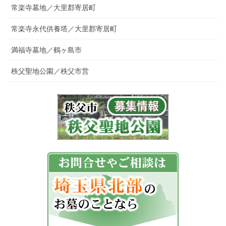
常楽寺墓地／大里郡寄居町
常楽寺永代供養塔／大里郡寄居町
満福寺墓地／鶴ヶ島市
秩父聖地公園／秩父市営