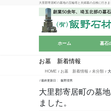
コ
ナ
大里郡寄居町の墓地の五輪塔と夫婦墓の点検に行きま
ン
ビ
テ
ゲ
ン
ー
ツ
シ
に
ョ
移
ン
ホーム
墓石
動
に
移
動
お墓 新着情報
HOME
お墓 新着情報
未分類
/ 最終更新日 :
飯野澄男
大里郡寄居町の墓地
ました。