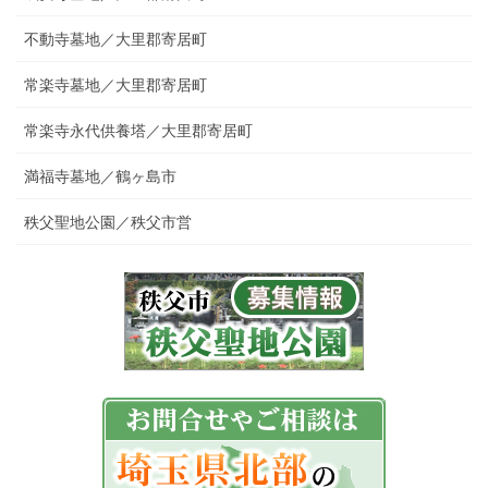
不動寺墓地／大里郡寄居町
常楽寺墓地／大里郡寄居町
常楽寺永代供養塔／大里郡寄居町
満福寺墓地／鶴ヶ島市
秩父聖地公園／秩父市営