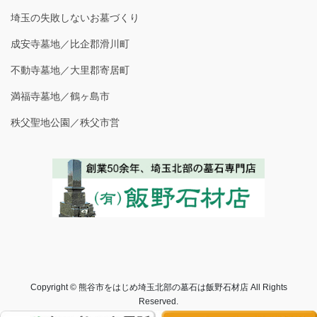
埼玉の失敗しないお墓づくり
成安寺墓地／比企郡滑川町
不動寺墓地／大里郡寄居町
満福寺墓地／鶴ヶ島市
秩父聖地公園／秩父市営
Copyright © 熊谷市をはじめ埼玉北部の墓石は飯野石材店 All Rights
Reserved.