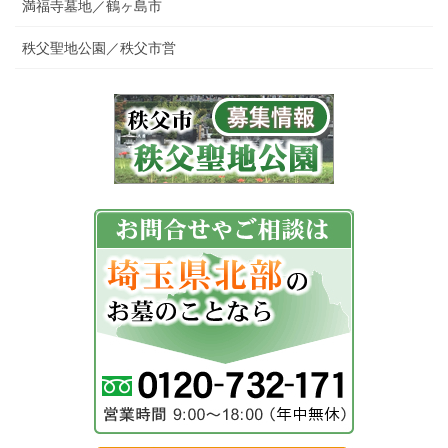
満福寺墓地／鶴ヶ島市
秩父聖地公園／秩父市営